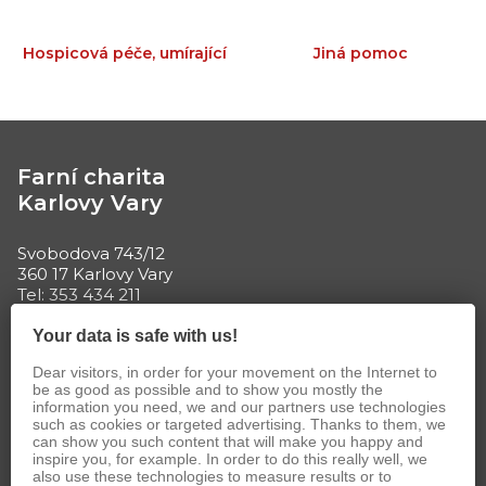
Hospicová péče, umírající
Jiná pomoc
Farní charita
Karlovy Vary
Svobodova 743/12
360 17 Karlovy Vary
Tel: 353 434 211
E-mail:
ales.kluc@kv.charita.cz
Your data is safe with us!
IČ 49 75 30 53
Dear visitors, in order for your movement on the Internet to
be as good as possible and to show you mostly the
information you need, we and our partners use technologies
such as cookies or targeted advertising. Thanks to them, we
can show you such content that will make you happy and
inspire you, for example. In order to do this really well, we
also use these technologies to measure results or to