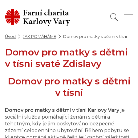
Farní charita
Karlovy Vary
Úvod
JAK POMÁHÁME
Domov pro matky s dětmi v tísni
Domov pro matky s dětmi
v tísni svaté Zdislavy
Domov pro matky s dětmi
v tísni
Domov pro matky s dětmi v tísni Karlovy Vary
je
sociální služba pomáhající ženám s dětmi a
těhotným, kdy je jim poskytováno bezpečné
zázemí celodenního ubytování. Během pobytu se
klientce pomáhá aktivně řešit její osobní záležitosti